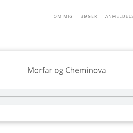
OM MIG
BØGER
ANMELDEL
Morfar og Cheminova
by
Johanne Mygind